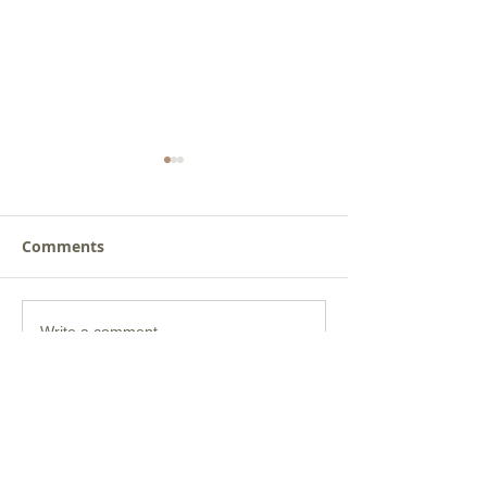
Comments
갈릴리 교회, 장로님 특별
갈릴리 교회, 피
Write a comment...
찬양, 2026.07.26
찬양, 2026.07.1
Get social with us!