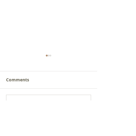
Comments
새로운 가치를 세워가는
사람을 낚는 삶
Write a comment...
신앙공동체
받음
Get social with us!