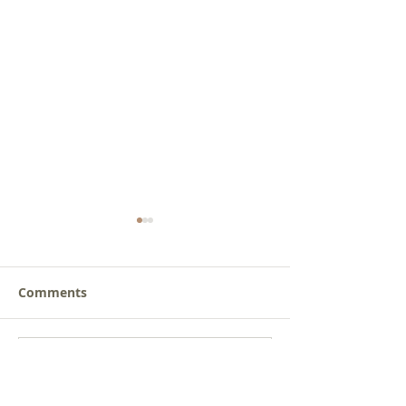
Comments
새로운 가치를 세워가는
사람을 낚는 삶
Write a comment...
신앙공동체
받음