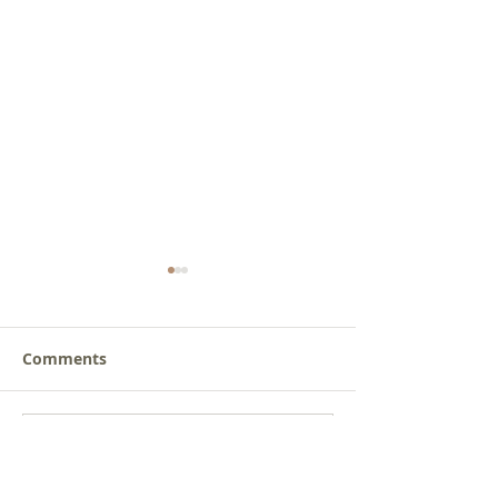
Comments
새로운 가치를 세워가는
사람을 낚는 삶
Write a comment...
신앙공동체
받음