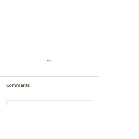
Comments
갈릴리 교회, 장로님 특별
갈릴리 교회, 피
Write a comment...
찬양, 2026.07.26
찬양, 2026.07.1