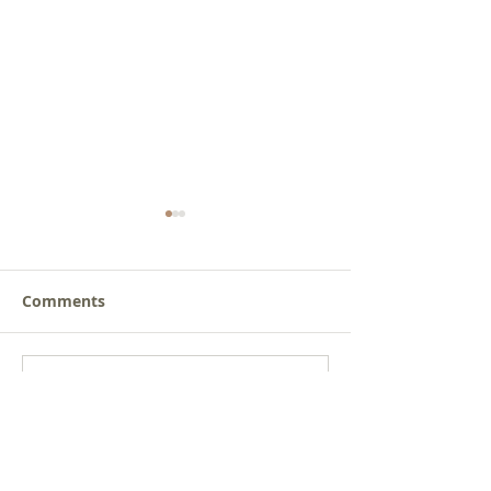
Comments
갈릴리 교회, 장로님 특별
갈릴리 교회, 피
Write a comment...
찬양, 2026.07.26
찬양, 2026.07.1