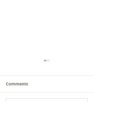
Comments
새로운 가치를 세워가는
사람을 낚는 삶
Write a comment...
신앙공동체
받음