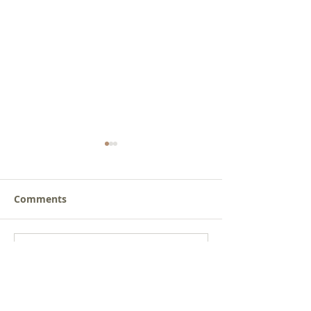
Comments
새로운 가치를 세워가는
사람을 낚는 삶
Write a comment...
신앙공동체
받음