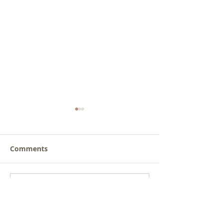
Comments
새로운 가치를 세워가는
사람을 낚는 삶
Write a comment...
신앙공동체
받음