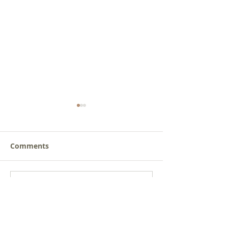
Comments
새로운 가치를 세워가는
사람을 낚는 삶
Write a comment...
신앙공동체
받음