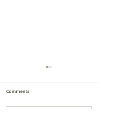
Comments
새로운 가치를 세워가는
어느 바실레이아
Write a comment...
신앙공동체
것인가?