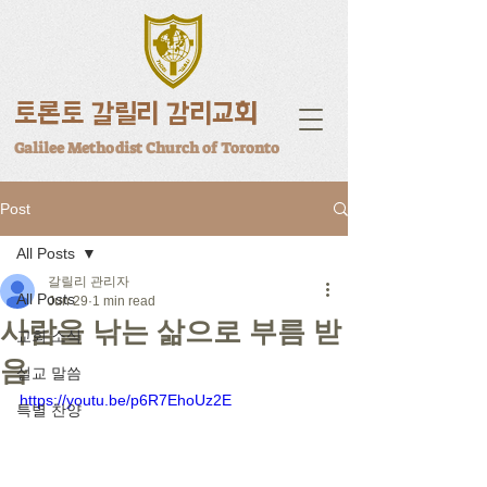
토론토 갈릴리 감리교회
Galilee Methodist Church of Toronto
Post
All Posts
갈릴리 관리자
All Posts
Jun 29
1 min read
사람을 낚는 삶으로 부름 받
교회 소식
음
설교 말씀
https://youtu.be/p6R7EhoUz2E
특별 찬양