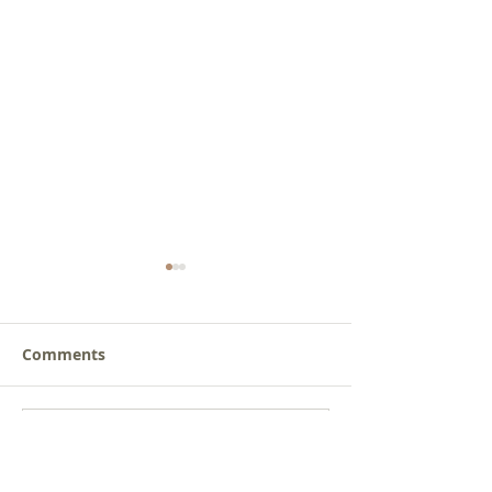
Comments
새로운 가치를 세워가는
사람을 낚는 삶
Write a comment...
신앙공동체
받음