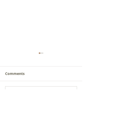
Comments
새로운 가치를 세워가는
사람을 낚는 삶
Write a comment...
신앙공동체
받음