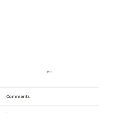
Comments
새로운 가치를 세워가는
사람을 낚는 삶
Write a comment...
신앙공동체
받음