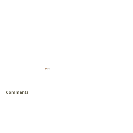
Comments
새로운 가치를 세워가는
사람을 낚는 삶
Write a comment...
신앙공동체
받음