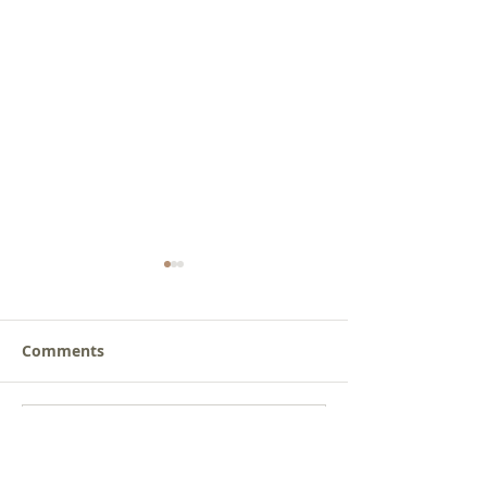
Comments
새로운 가치를 세워가는
사람을 낚는 삶
Write a comment...
신앙공동체
받음