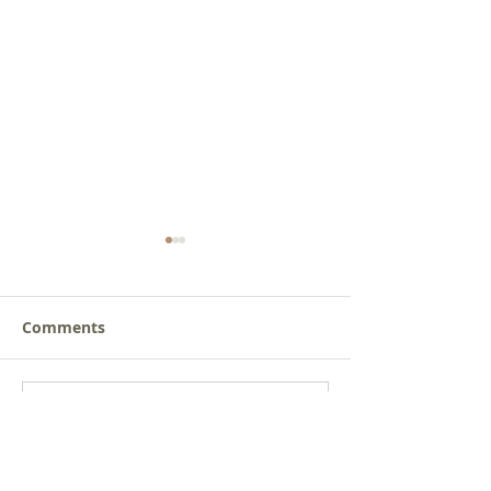
Comments
새로운 가치를 세워가는
사람을 낚는 삶
Write a comment...
신앙공동체
받음