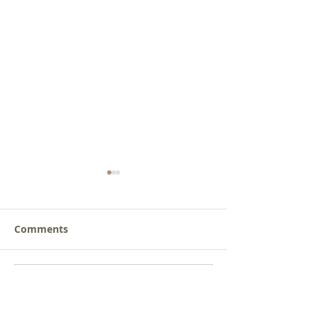
Comments
새로운 가치를 세워가는
사람을 낚는 삶
Write a comment...
신앙공동체
받음