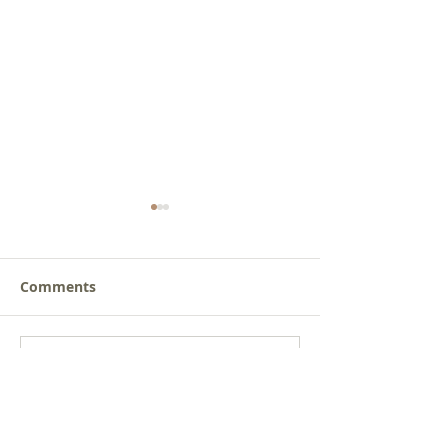
Comments
새로운 가치를 세워가는
사람을 낚는 삶
Write a comment...
신앙공동체
받음