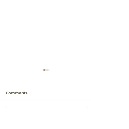
Comments
새로운 가치를 세워가는
사람을 낚는 삶
Write a comment...
신앙공동체
받음