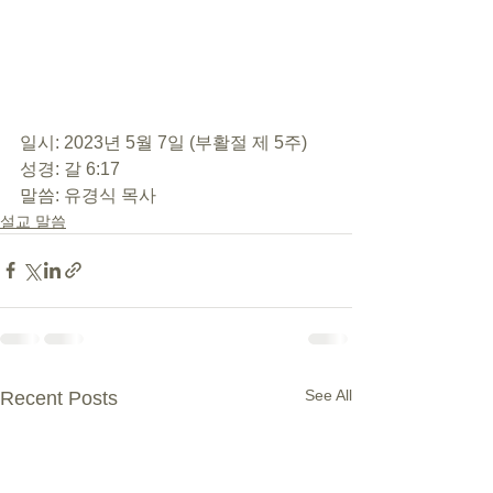
일시: 2023년 5월 7일 (부활절 제 5주)
성경: 갈 6:17
말씀: 유경식 목사
설교 말씀
See All
Recent Posts