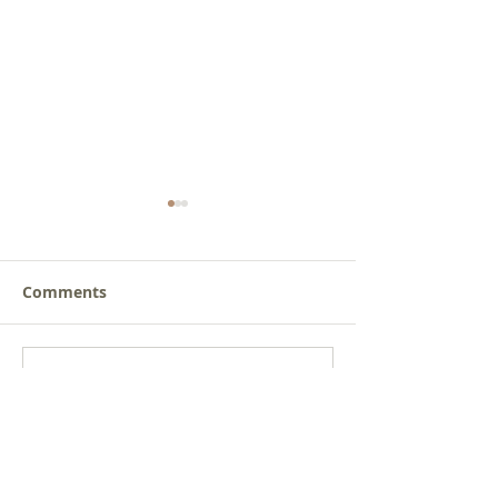
Comments
새로운 가치를 세워가는
사람을 낚는 삶
Write a comment...
신앙공동체
받음
Get social with us!