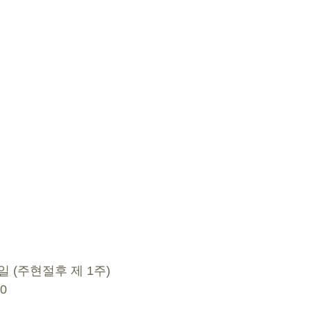
2일 (주현절후 제 1주) 
0 