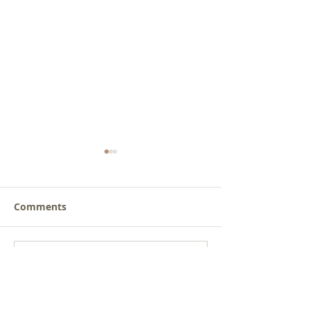
Comments
새로운 가치를 세워가는
사람을 낚는 삶
Write a comment...
신앙공동체
받음