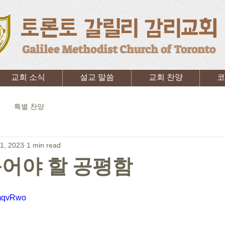
토론토 갈릴리 감리교회
Galilee Methodist Church of Toronto
교회 소식
설교 말씀
교회 찬양
코
특별 찬양
1, 2023
1 min read
어야 할 공평함
zmqvRwo