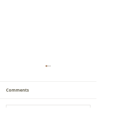
Comments
새로운 가치를 세워가는
사람을 낚는 삶
Write a comment...
신앙공동체
받음