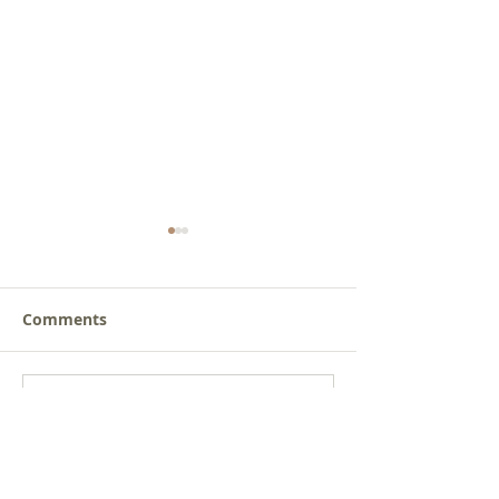
Comments
새로운 가치를 세워가는
사람을 낚는 삶
Write a comment...
신앙공동체
받음