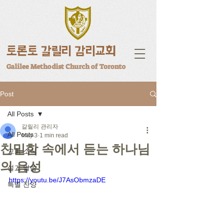
토론토 갈릴리 감리교회
Galilee Methodist Church of Toronto
Post
All Posts
갈릴리 관리자
All Posts
May 3
1 min read
친밀함 속에서 듣는 하나님
교회 소식
의 음성
설교 말씀
https://youtu.be/J7AsObmzaDE
특별 찬양