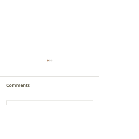
Comments
새로운 가치를 세워가는
사람을 낚는 삶
Write a comment...
신앙공동체
받음