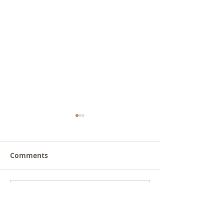
Comments
새로운 가치를 세워가는
사람을 낚는 삶
Write a comment...
신앙공동체
받음