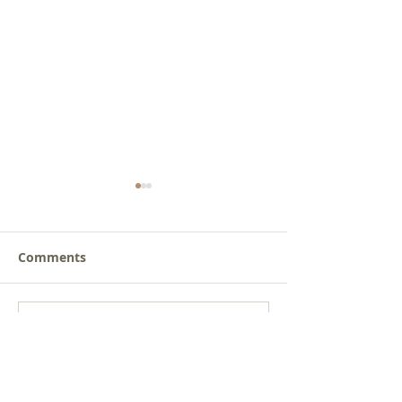
Comments
새로운 가치를 세워가는
사람을 낚는 삶
Write a comment...
신앙공동체
받음