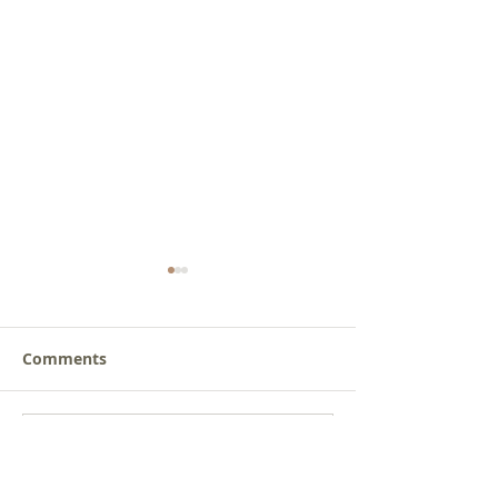
Comments
새로운 가치를 세워가는
사람을 낚는 삶
Write a comment...
신앙공동체
받음