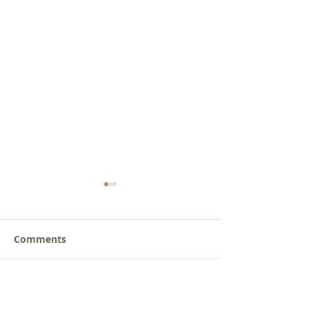
Comments
새로운 가치를 세워가는
사람을 낚는 삶
Write a comment...