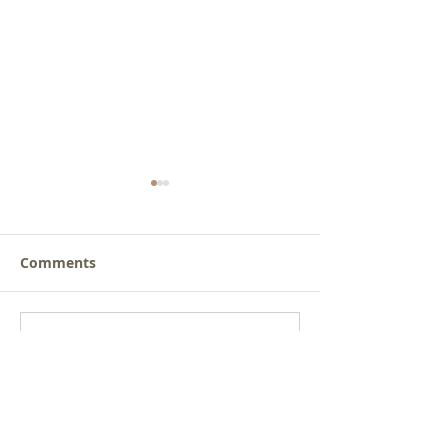
Comments
새로운 가치를 세워가는
사람을 낚는 삶
Write a comment...
신앙공동체
받음
Get social with us!