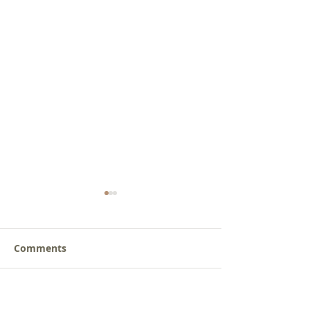
Comments
갈릴리 교회, 장로님 특별
갈릴리 교회, 피
Write a comment...