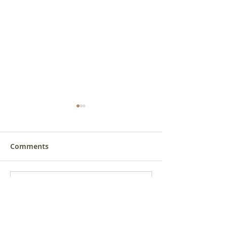
Comments
갈릴리 교회, 장로님 특별
갈릴리 교회, 피
Write a comment...
찬양, 2026.07.26
찬양, 2026.07.1