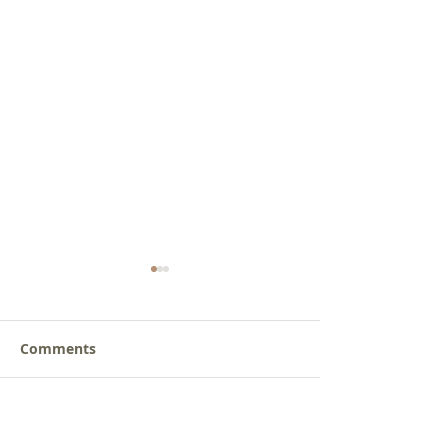
Comments
갈릴리 교회, 장로님 특별
갈릴리 교회, 피
Write a comment...