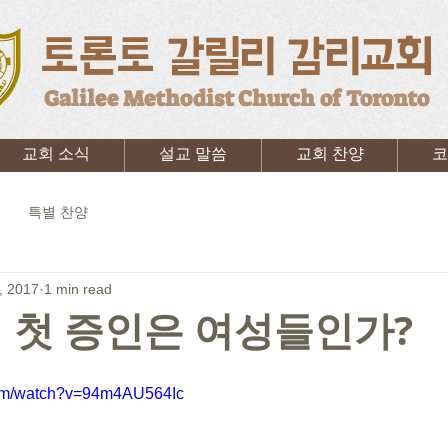
토론토 갈릴리 감리교회
Galilee Methodist Church of Toronto
교회 소식
설교 말씀
교회 찬양
코
특별 찬양
, 2017
1 min read
 첫 증인은 여성들인가?
com/watch?v=94m4AU564Ic