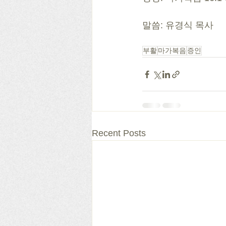
말씀: 유경식 목사
부활
마가복음
증인
Recent Posts