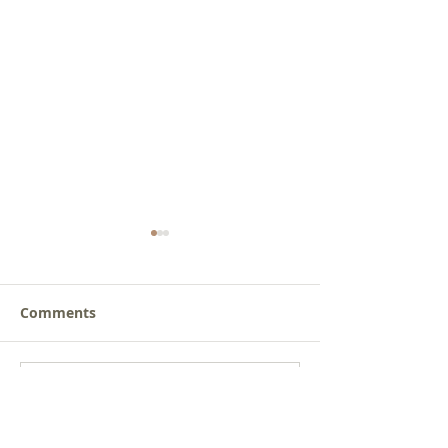
Comments
갈릴리 교회, 장로님 특별
갈릴리 교회, 피
Write a comment...
찬양, 2026.07.26
찬양, 2026.07.1