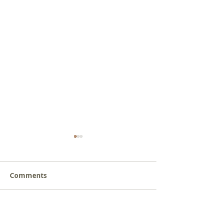
Comments
갈릴리 교회, 장로님 특별
갈릴리 교회, 피
Write a comment...