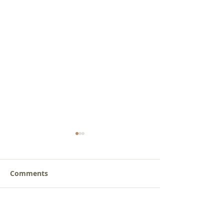
Comments
갈릴리 교회, 장로님 특별
갈릴리 교회, 피
Write a comment...