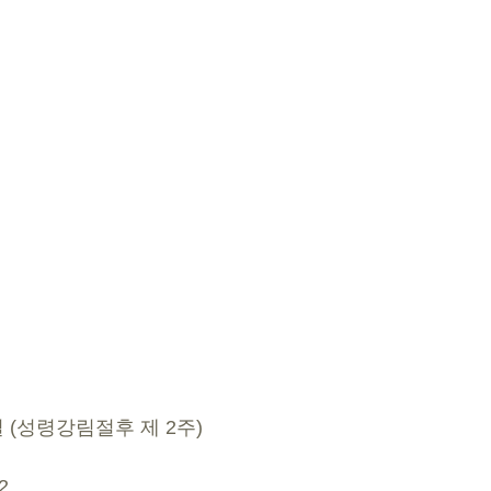
3일 (성령강림절후 제 2주)
2