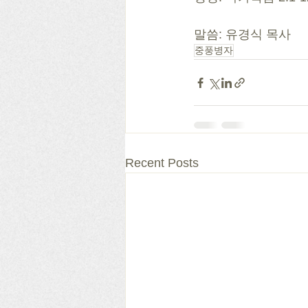
말씀: 유경식 목사
중풍병자
Recent Posts