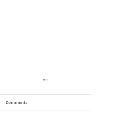
Comments
갈릴리 교회, 장로님 특별
갈릴리 교회, 피
Write a comment...