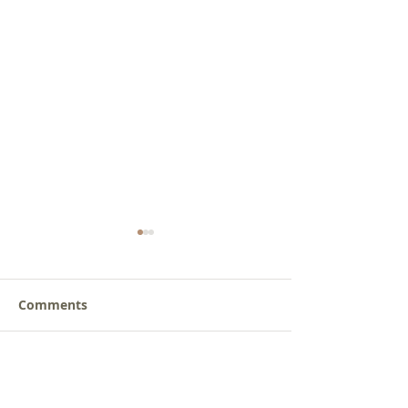
Comments
갈릴리 교회, 장로님 특별
갈릴리 교회, 피
Write a comment...
찬양, 2026.07.26
찬양, 2026.07.1