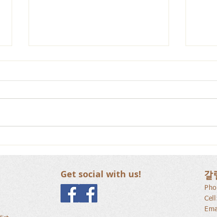
갈릴리 교회, 장로님 특별찬
갈릴
양, 2026.07.26
양, 2
Get social with us!
갈
Pho
Cel
Ema