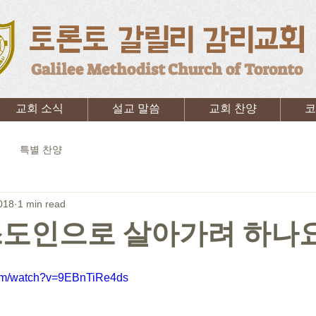
토론토 갈릴리 감리교회
Galilee Methodist Church of Toronto
교회 소식
설교 말씀
교회 찬양
코
특별 찬양
018
1 min read
도인으로 살아가려 하나요?
com/watch?v=9EBnTiRe4ds