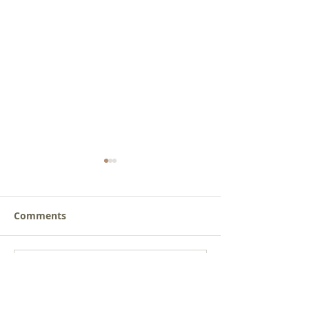
Comments
갈릴리 교회, 장로님 특별
갈릴리 교회, 피
Write a comment...
찬양, 2026.07.26
찬양, 2026.07.1