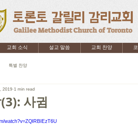
토론토 갈릴리 감리교회
Galilee Methodist Church of Toronto
교회 소식
설교 말씀
교회 찬양
코
특별 찬양
, 2019
1 min read
3): 사귐
com/watch?v=ZQlRBlEzT6U