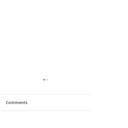
Comments
갈릴리 교회, 장로님 특별
갈릴리 교회, 피
Write a comment...