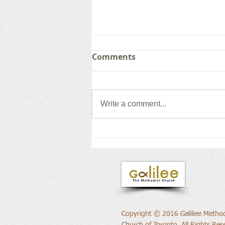
Comments
Write a comment...
새로운 권위의 삶으로
Copyright © 2016 Galiliee Method
Church of Toronto, All Rights Res