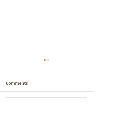
Comments
새로운 가치를 세워가는
사람을 낚는 삶
Write a comment...
신앙공동체
받음