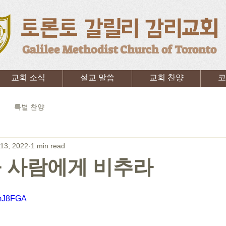
토론토 갈릴리 감리교회
Galilee Methodist Church of Toronto
교회 소식
설교 말씀
교회 찬양
코
특별 찬양
13, 2022
1 min read
을 사람에게 비추라
GmJ8FGA